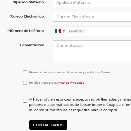
*Apellido Materno
*Correo Electrónico
*Número de teléfono
Comentarios:
Deseo recibir información de servicios y productos Nissan
He
He leído y acepto el
Aviso de Privacidad
leído
y
acepto
Al hacer clic en esta casilla, acepto recibir llamadas y me
el
persona o automatizados de Nissan Imperio Coapa al núm
<a
mi consentimiento no es requesito para la compra.
href='/privacy.aspx'
target='_blank'>Aviso
de
CONTÁCTANOS
Privacidad</a>