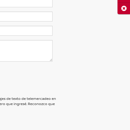
Cerr
nsajes de texto de telemercadeo en
ero que ingresé. Reconozco que