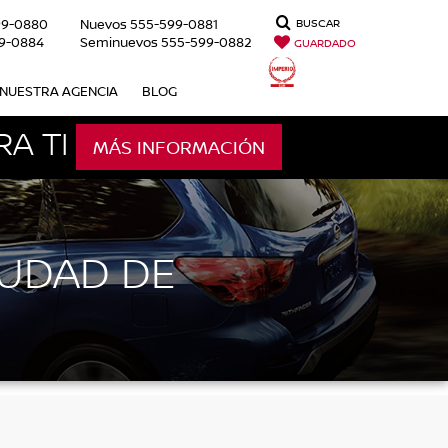
99-0880
Nuevos
555-599-0881
BUSCAR
9-0884
Seminuevos
555-599-0882
GUARDADO
NUESTRA AGENCIA
BLOG
A TI
MÁS INFORMACIÓN
IUDAD DE