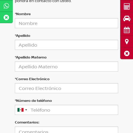
pondrá en contacto con usted.
Cot
*Nombre
Pru
Cita
*Apellido
Ubi
Cerr
*Apellido Materno
*Correo Electrónico
*Número de teléfono
Comentarios: