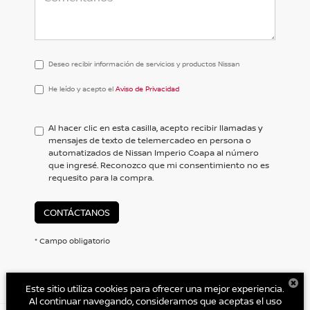
Deseo recibir información de servicios y productos Nissan
He
He leído y acepto el
Aviso de Privacidad
leído
y
acepto
Al hacer clic en esta casilla, acepto recibir llamadas y
el
mensajes de texto de telemercadeo en persona o
<a
automatizados de Nissan Imperio Coapa al número
href='/privacy.aspx'
que ingresé. Reconozco que mi consentimiento no es
target='_blank'>Aviso
requesito para la compra.
de
Privacidad</a>
CONTÁCTANOS
* Campo obligatorio
Este sitio utiliza cookies para ofrecer una mejor experiencia.
Al continuar navegando, consideramos que aceptas el uso