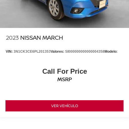
2023
NISSAN MARCH
VIN:
3N1CK3CE6PL201353
Valores:
SI000000000000004358
Modelo:
Call For Price
MSRP
VER VEHÍCULO