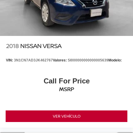
2018
NISSAN VERSA
VIN:
3N1CN7AD3JK462767
Valores:
SI000000000000005639
Modelo:
Call For Price
MSRP
VER VEHÍCULO