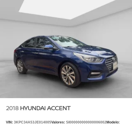
2018
HYUNDAI ACCENT
VIN:
3KPC34A53JE014005
Valores:
SI000000000000006002
Modelo: