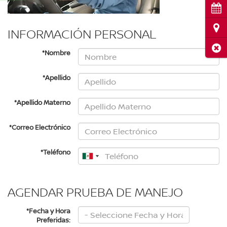
Cita
Ubi
INFORMACIÓN PERSONAL
Cerr
*Nombre
*Apellido
*Apellido Materno
*Correo Electrónico
*Teléfono
AGENDAR PRUEBA DE MANEJO
*Fecha y Hora
Preferidas: