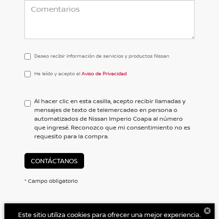
Deseo recibir información de servicios y productos Nissan
He
He leído y acepto el
Aviso de Privacidad
leído
y
acepto
Al hacer clic en esta casilla, acepto recibir llamadas y
el
mensajes de texto de telemercadeo en persona o
<a
automatizados de Nissan Imperio Coapa al número
href='/privacy.aspx'
que ingresé. Reconozco que mi consentimiento no es
target='_blank'>Aviso
requesito para la compra.
de
Privacidad</a>
CONTÁCTANOS
* Campo obligatorio
Este sitio utiliza cookies para ofrecer una mejor experiencia.