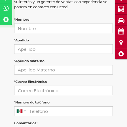
su interés y un gerente de ventas con experiencia se
pondrá en contacto con usted.
Cot
*Nombre
Pru
Cita
*Apellido
Ubi
Cerr
*Apellido Materno
*Correo Electrónico
*Número de teléfono
Comentarios: