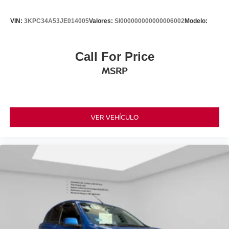
VIN:
3KPC34A53JE014005
Valores:
SI000000000000006002
Modelo:
Call For Price
MSRP
VER VEHÍCULO