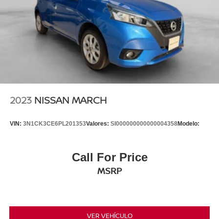
2023
NISSAN MARCH
VIN:
3N1CK3CE6PL201353
Valores:
SI000000000000004358
Modelo:
Call For Price
MSRP
VER VEHÍCULO