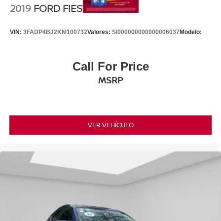
2019
FORD FIESTA
VIN:
3FADP4BJ2KM100732
Valores:
SI000000000000006037
Modelo:
Call For Price
MSRP
VER VEHÍCULO