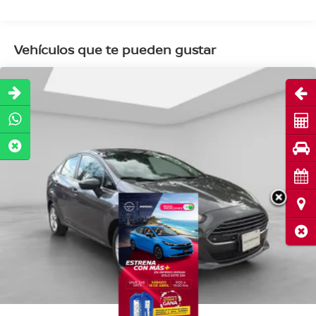
Vehículos que te pueden gustar
Abri
Cot
Pru
Cita
Ubi
Cerr