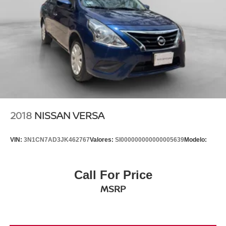
2018
NISSAN VERSA
VIN:
3N1CN7AD3JK462767
Valores:
SI000000000000005639
Modelo:
Call For Price
MSRP