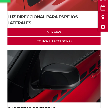
Cita
LUZ DIRECCIONAL PARA ESPEJOS
Ubi
LATERALES
Cerr
VER MÁS
COTIZA TU ACCESORIO