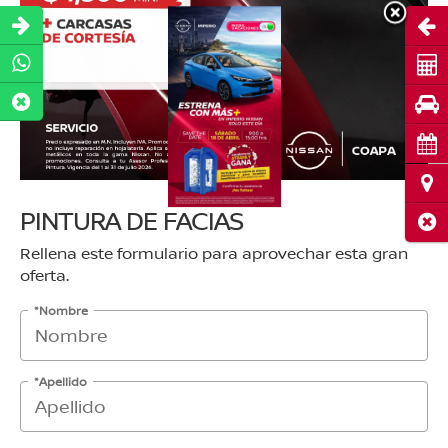
Abri
Cot
Pru
Cita
Ubi
PINTURA DE FACIAS
Cerr
Rellena este formulario para aprovechar esta gran
oferta.
*Nombre
*Apellido