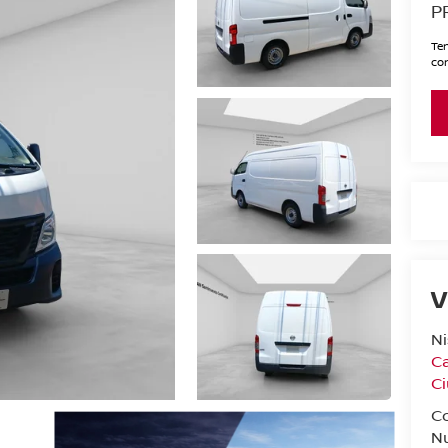
P
Ten
con
V
N
Ca
C
C
N