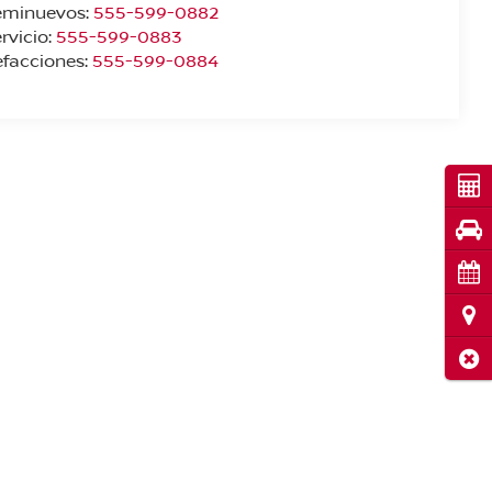
eminuevos:
555-599-0882
rvicio:
555-599-0883
facciones:
555-599-0884
Cot
Pru
Cita
Ubi
Cerr