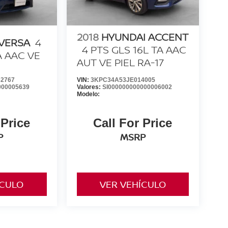
2018
HYUNDAI ACCENT
 VERSA
4
4 PTS GLS 16L TA AAC
A AAC VE
AUT VE PIEL RA-17
2767
VIN:
3KPC34A53JE014005
000005639
Valores:
SI000000000000006002
Modelo:
 Price
Call For Price
P
MSRP
ÍCULO
VER VEHÍCULO