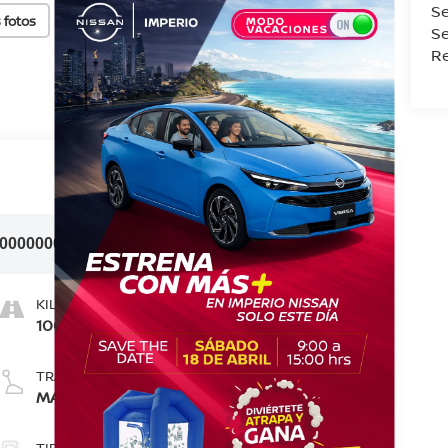
S
 fotos
Se
Re
I000000000000005709
KILOMETRAJE
100
TRANSMISIÓN
MANUAL
TIPO DE COMBUSTIBLE