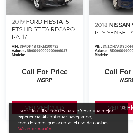
2019
FORD FIESTA
5
2018
NISSAN
PTS HB ST TA RECARO
PTS SENSE T
RA-17
VIN:
3FADP4BJ2KM100732
VIN:
3N1CN7AD3JK46
Valores:
SI000000000000006037
Valores:
SI000000000
Modelo:
Modelo:
Call For Price
Call For
MSRP
MSR
VER VEHÍCULO
VER VEH
Este sitio utiliza cookies para ofrecer una mejor
experiencia. Al continuar navegando,
consideramos que aceptas el uso de cookies.
Más información