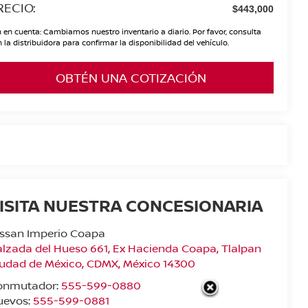
RECIO:
$443,000
 en cuenta: Cambiamos nuestro inventario a diario. Por favor, consulta
 la distribuidora para confirmar la disponibilidad del vehículo.
OBTÉN UNA COTIZACIÓN
ISITA NUESTRA CONCESIONARIA
issan Imperio Coapa
lzada del Hueso 661, Ex Hacienda Coapa, Tlalpan
iudad de México
,
CDMX
, México
14300
onmutador:
555-599-0880
uevos:
555-599-0881