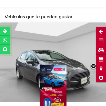
Vehículos que te pueden gustar
Abri
Cot
Pru
Cita
Ubi
Cerr