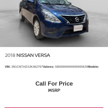
2018
NISSAN VERSA
VIN:
3N1CN7AD3JK462767
Valores:
SI000000000000005639
Modelo:
Call For Price
MSRP