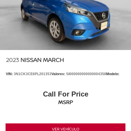
2023
NISSAN MARCH
VIN:
3N1CK3CE6PL201353
Valores:
SI000000000000004358
Modelo:
Call For Price
MSRP
VER VEHÍCULO