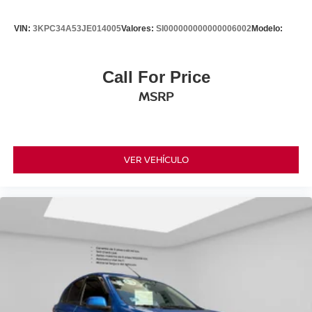
VIN:
3KPC34A53JE014005
Valores:
SI000000000000006002
Modelo:
Call For Price
MSRP
VER VEHÍCULO