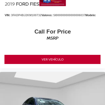
2019
FORD FIESTA
VIN:
3FADP4BJ2KM100732
Valores:
SI000000000000006037
Modelo:
Call For Price
MSRP
VER VEHÍCULO